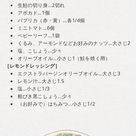
生鮭の切り身…2切れ
アボカド…1個
パプリカ（赤・黄）…各1/4個
ミニトマト…6個
ベビーリーフ…1袋
くるみ、アーモンドなどお好みのナッツ…大さじ2
塩、こしょう…少々
オリーブオイル…小さじ1（鮭を焼く用）
［レモンドレッシング］
エクストラバージンオリーブオイル…大さじ3
レモン汁…大さじ1.5
塩…小さじ1/3
粗びき黒こしょう…少々
（お好みで）はちみつ…小さじ1/2